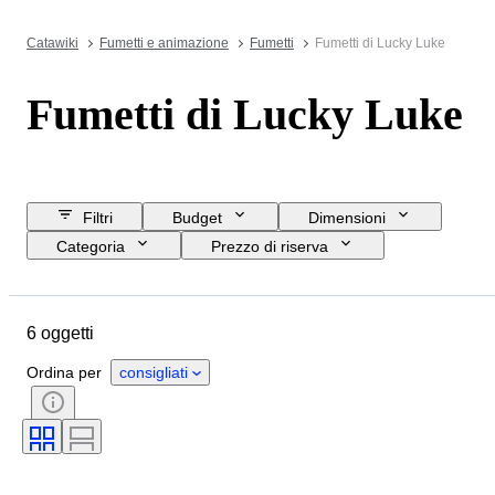
Catawiki
Fumetti e animazione
Fumetti
Fumetti di Lucky Luke
Fumetti di Lucky Luke
Filtri
Budget
Dimensioni
Categoria
Prezzo di riserva
Acquista subito
Data di chiusura
Ubicazione
Oggetto
6 oggetti
Condizioni
Rilegatura
Edizione
Lingua
Serie
Ordina per
consigliati
Tipo di fumetto