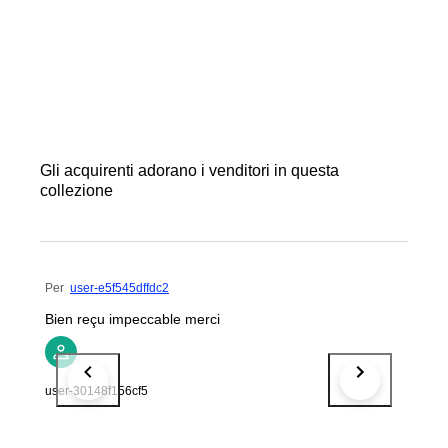
Gli acquirenti adorano i venditori in questa
collezione
Per
user-e5f545dffdc2
Bien reçu impeccable merci
user-30148f156cf5