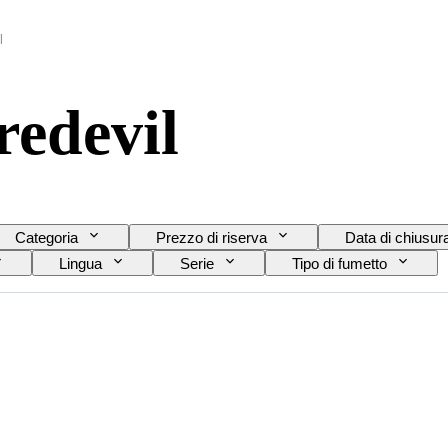
l
redevil
Categoria
Prezzo di riserva
Data di chiusur
Lingua
Serie
Tipo di fumetto