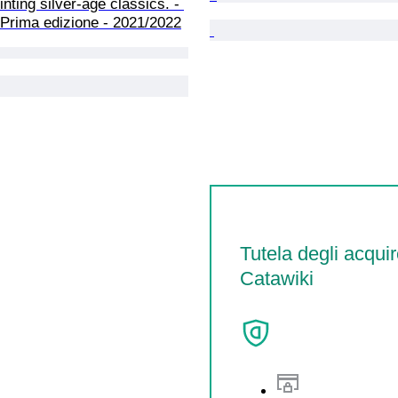
nting silver-age classics. - 
 Prima edizione - 2021/2022
Tutela degli acquir
Catawiki