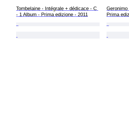
Tombelaine - Intégrale + dédicace - C 
Geronimo +
- 1 Album - Prima edizione - 2011
Prima ediz