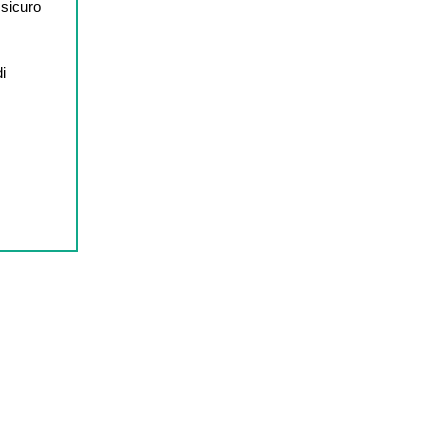
 sicuro
di