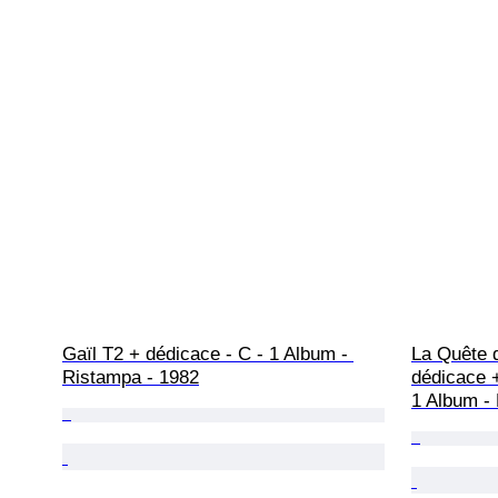
Gaïl T2 + dédicace - C - 1 Album - 
La Quête d
Ristampa - 1982
dédicace +
1 Album -