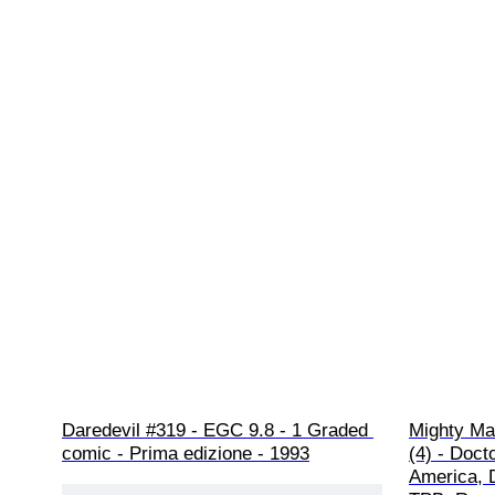
Daredevil #319 - EGC 9.8 - 1 Graded 
Mighty Ma
comic - Prima edizione - 1993
(4) - Doct
America, 