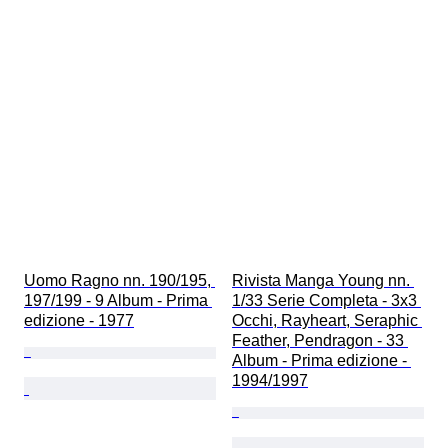
Uomo Ragno nn. 190/195, 
Rivista Manga Young nn. 
197/199 - 9 Album - Prima 
1/33 Serie Completa - 3x3 
edizione - 1977
Occhi, Rayheart, Seraphic 
Feather, Pendragon - 33 
Album - Prima edizione - 
1994/1997