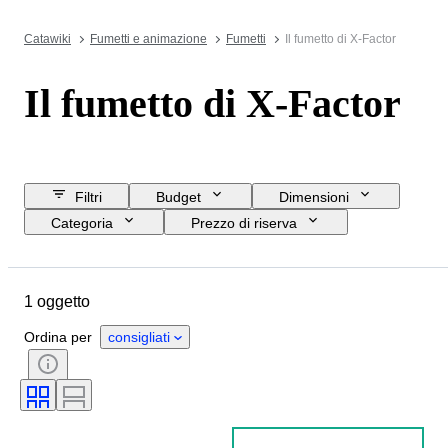
Catawiki
Fumetti e animazione
Fumetti
Il fumetto di X-Factor
Il fumetto di X-Factor
Filtri
Budget
Dimensioni
Categoria
Prezzo di riserva
Data di chiusura
Ubicazione
Oggetto
Condizioni
1 oggetto
Rilegatura
Edizione
Lingua
Serie
Tipo di fumetto
Ordina per
consigliati