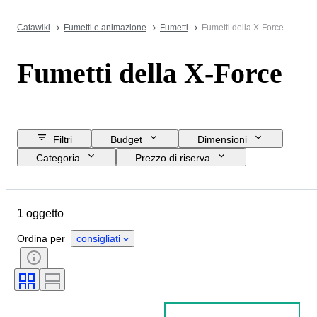
Catawiki
Fumetti e animazione
Fumetti
Fumetti della X-Force
Fumetti della X-Force
Filtri
Budget
Dimensioni
Categoria
Prezzo di riserva
Data di chiusura
Ubicazione
Oggetto
Condizioni
Lingua
1 oggetto
Serie
Società di classificazione
Grado
Tipo di fumetto
Ordina per
consigliati