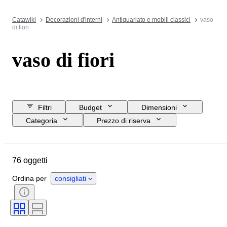
Catawiki
Decorazioni d'interni
Antiquariato e mobili classici
vaso
di fiori
vaso di fiori
Filtri
Budget
Dimensioni
Categoria
Prezzo di riserva
Data di chiusura
Ubicazione
Marchio
Oggetto
76 oggetti
Paese d’origine
Materiale
Condizioni
Periodo
Stile
Ordina per
consigliati
Colore
Epoca
Creatore