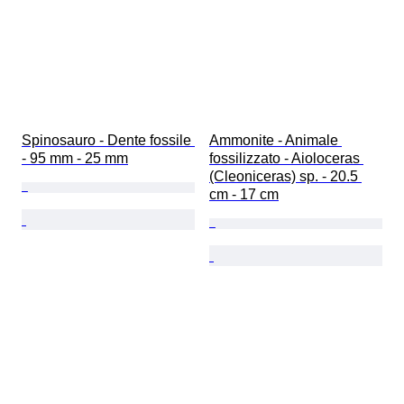
Spinosauro - Dente fossile 
Ammonite - Animale 
- 95 mm - 25 mm
fossilizzato - Aioloceras 
(Cleoniceras) sp. - 20.5 
cm - 17 cm