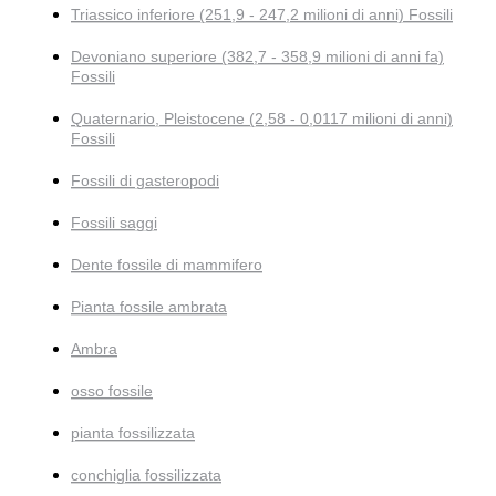
Triassico inferiore (251,9 - 247,2 milioni di anni) Fossili
Devoniano superiore (382,7 - 358,9 milioni di anni fa)
Fossili
Quaternario, Pleistocene (2,58 - 0,0117 milioni di anni)
Fossili
Fossili di gasteropodi
Fossili saggi
Dente fossile di mammifero
Pianta fossile ambrata
Ambra
osso fossile
pianta fossilizzata
conchiglia fossilizzata