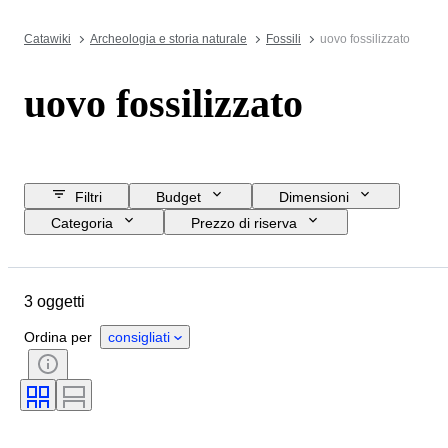
Catawiki
Archeologia e storia naturale
Fossili
uovo fossilizzato
uovo fossilizzato
Filtri
Budget
Dimensioni
Categoria
Prezzo di riserva
Data di chiusura
Ubicazione
Oggetto
Paese d’origine
3 oggetti
Condizioni
Periodo
Originale / Replica
Ordina per
consigliati