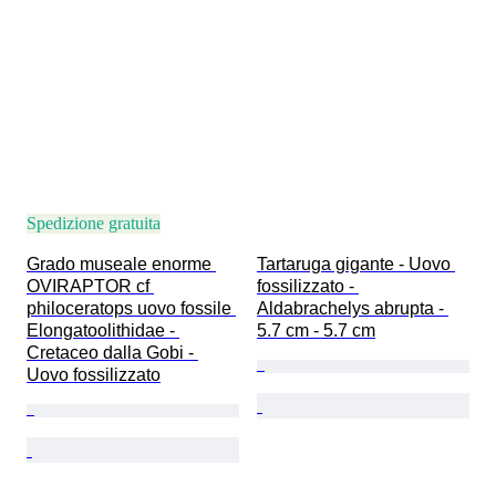
Spedizione gratuita
Grado museale enorme 
Tartaruga gigante - Uovo 
OVIRAPTOR cf 
fossilizzato - 
philoceratops uovo fossile 
Aldabrachelys abrupta - 
Elongatoolithidae - 
5.7 cm - 5.7 cm
Cretaceo dalla Gobi - 
Uovo fossilizzato