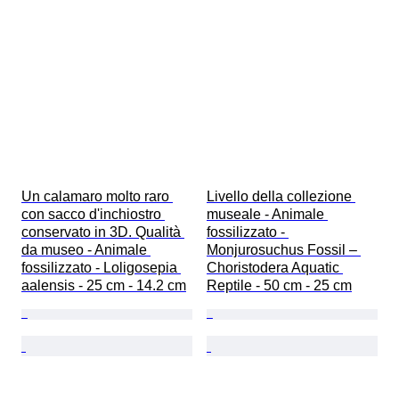
Un calamaro molto raro 
Livello della collezione 
con sacco d'inchiostro 
museale - Animale 
conservato in 3D. Qualità 
fossilizzato - 
da museo - Animale 
Monjurosuchus Fossil – 
fossilizzato - Loligosepia 
Choristodera Aquatic 
aalensis - 25 cm - 14.2 cm
Reptile - 50 cm - 25 cm