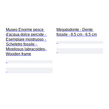
Museo Enorme pesce 
Megalodonte - Dente 
d'acqua dolce percide - 
fossile - 8.5 cm - 6.5 cm
Esemplare mostruoso - 
Scheletro fossile - 
Mioplosus labracoides- 
Wooden frame