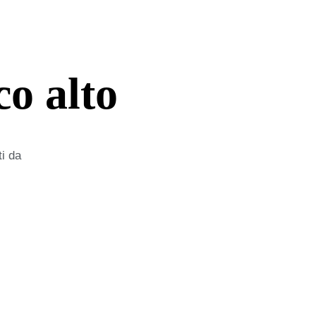
co alto
ti da