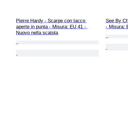
Pierre Hardy - Scarpe con tacco 
See By Chl
aperte in punta - Misura: EU 41 - 
- Misura:
Nuovo nella scatola