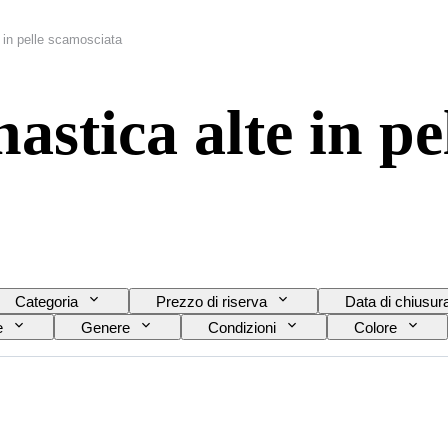
 in pelle scamosciata
astica alte in pe
Categoria
Prezzo di riserva
Data di chiusur
e
Genere
Condizioni
Colore