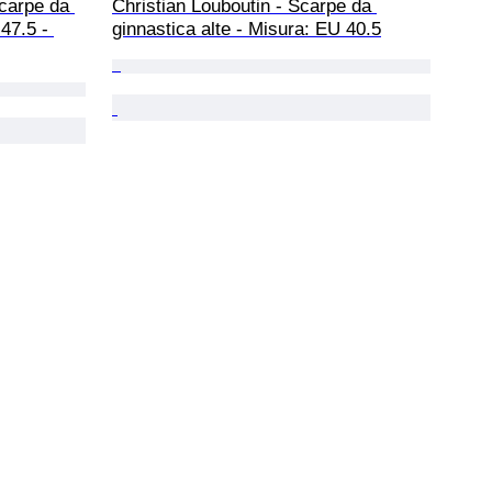
Scarpe da 
Christian Louboutin - Scarpe da 
47.5 - 
ginnastica alte - Misura: EU 40.5