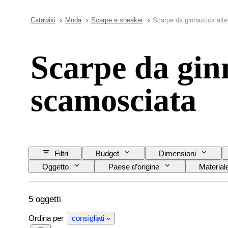
Catawiki
Moda
Scarpe e sneaker
Scarpe da ginnastica alte
Scarpe da ginn
scamosciata
Filtri
Budget
Dimensioni
Oggetto
Paese d’origine
Material
Modello
Misura di scarpe
5 oggetti
Ordina per
consigliati