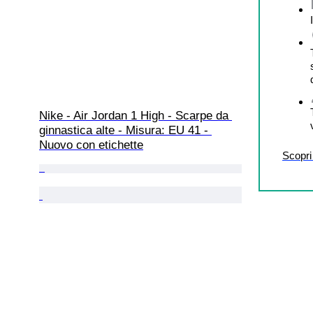
Nike - Air Jordan 1 High - Scarpe da 
ginnastica alte - Misura: EU 41 - 
Nuovo con etichette
Scopri 