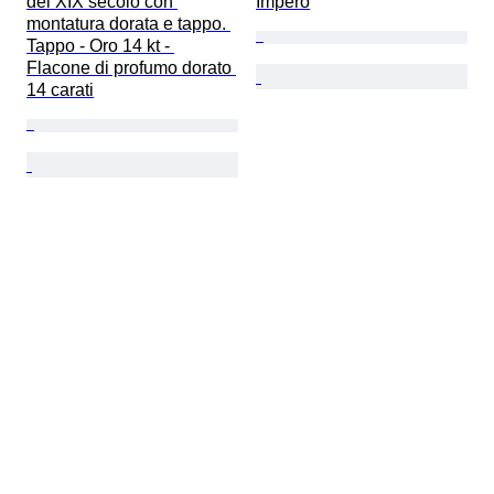
del XIX secolo con 
Impero
montatura dorata e tappo. 
Tappo - Oro 14 kt - 
Flacone di profumo dorato 
14 carati