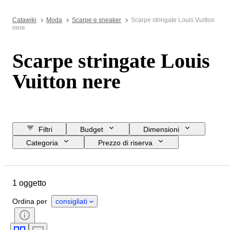
Catawiki
Moda
Scarpe e sneaker
Scarpe stringate Louis Vuitton
nere
Scarpe stringate Louis
Vuitton nere
Filtri
Budget
Dimensioni
Categoria
Prezzo di riserva
Data di chiusura
Ubicazione
Marchio
Oggetto
1 oggetto
Paese d’origine
Materiale
Genere
Condizioni
Colore
Ordina per
consigliati
Motivo
Epoca
Misura di scarpe