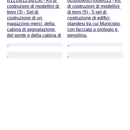
B121/B125/B150 - Kit di 
003/004/007/008/013 - Kit 
costruzioni di modellini di 
di costruzioni di modellini 
treni (3) - Set di 
di treni (5) - 5 set di 
costruzione di un 
costruzione di edifici 
magazzino merci, della 
olandesi tra cui Municipio 
cabina di segnalazione 
con facciata a orologio e 
del ponte e della cabina di
pensilina,