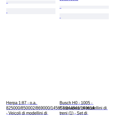
Herpa 1:87 - o.a. 
Busch H0 - 1005 - 
825000/850002/869000/145657/144841/140614 
Costruzioni di modellini di 
- Veicoli di modellini di 
treni (1) - Set di 