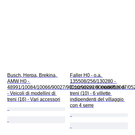
Busch, Herpa, Brekina, 
Faller H0 - o.a. 
AMW H0 - 
135508/256/130280 - 
48991/10084/10066/90027/90010/90202/90068/052047/05
Costruzioni di modellini di 
- Veicoli di modellini di 
treni (10) - 6 villette 
treni (16) - Vari accessori
indipendenti del villaggio 
con 4 serre