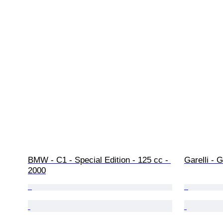
BMW - C1 - Special Edition - 125 cc - 
Garelli - 
2000