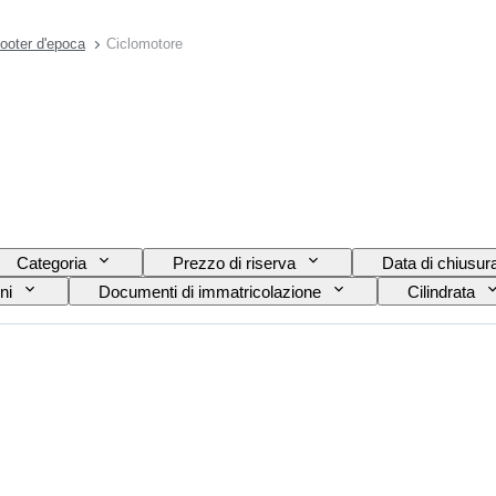
ooter d'epoca
Ciclomotore
Categoria
Prezzo di riserva
Data di chiusur
ni
Documenti di immatricolazione
Cilindrata