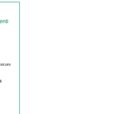
enti
 sicuro
di