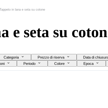
Tappeto in lana e seta su cotone
a e seta su coton
Categoria
Prezzo di riserva
Data di chiusur
oni
Periodo
Colore
Epoca