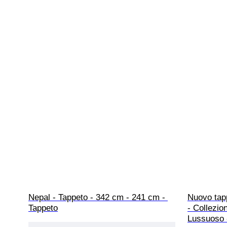
Nepal - Tappeto - 342 cm - 241 cm - 
Nuovo tapp
Tappeto
- Collezio
Lussuoso 