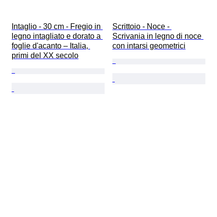
Intaglio - 30 cm - Fregio in 
Scrittoio - Noce - 
legno intagliato e dorato a 
Scrivania in legno di noce 
foglie d'acanto – Italia, 
con intarsi geometrici
primi del XX secolo