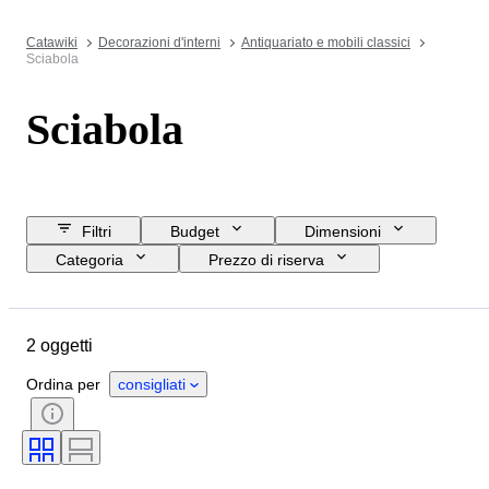
Catawiki
Decorazioni d'interni
Antiquariato e mobili classici
Sciabola
Sciabola
Filtri
Budget
Dimensioni
Categoria
Prezzo di riserva
Data di chiusura
Ubicazione
Oggetto
Paese d’origine
2 oggetti
Materiale
Condizioni
Periodo
Epoca
Ordina per
consigliati