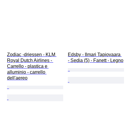
Zodiac -driessen - KLM 
Edsby - Ilmari Tapiovaara 
Royal Dutch Airlines - 
- Sedia (5) - Fanett - Legno
Carrello - plastica e 
alluminio - carrello 
dell'aereo