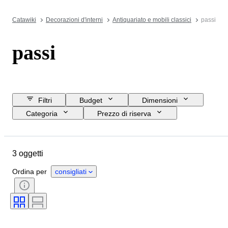
Catawiki
Decorazioni d'interni
Antiquariato e mobili classici
passi
passi
Filtri
Budget
Dimensioni
Categoria
Prezzo di riserva
Data di chiusura
Ubicazione
Marchio
Oggetto
3 oggetti
Paese d’origine
Materiale
Condizioni
Periodo
Stile
Ordina per
consigliati
Epoca
Creatore