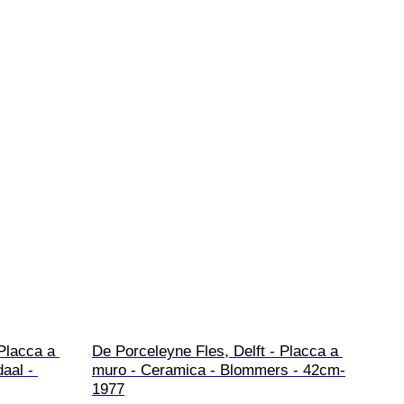
Placca a 
De Porceleyne Fles, Delft - Placca a 
aal - 
muro - Ceramica - Blommers - 42cm-
1977