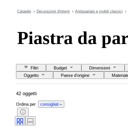
Catawiki
Decorazioni d'interni
Antiquariato e mobili classici
Piastra da par
Filtri
Budget
Dimensioni
Oggetto
Paese d’origine
Material
Creatore
42 oggetti
Ordina per
consigliati