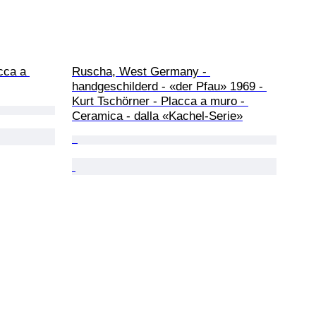
cca a 
Ruscha, West Germany - 
handgeschilderd - «der Pfau» 1969 - 
Kurt Tschörner - Placca a muro - 
Ceramica - dalla «Kachel-Serie»