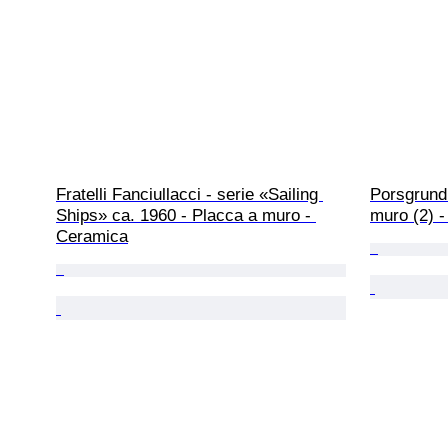
Fratelli Fanciullacci - serie «Sailing 
Porsgrund 
Ships» ca. 1960 - Placca a muro - 
muro (2) 
Ceramica