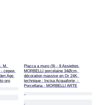
. M. 
Placca a muro (9) - 9 Assiettes 
 - серии 
MORBELLI porcelaine 34Øcm, 
den Age 
décoration massive en Or 24K, 
to oro
technique : Incisa Acquaforte, - 
Porcellana - MORBELLI ARTE