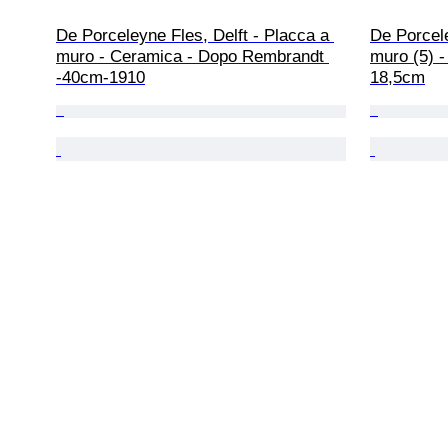
De Porceleyne Fles, Delft - Placca a 
De Porcele
muro - Ceramica - Dopo Rembrandt 
muro (5) -
-40cm-1910
18,5cm