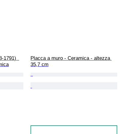
8-1791)  
Placca a muro - Ceramica - altezza 
mica
35,7 cm