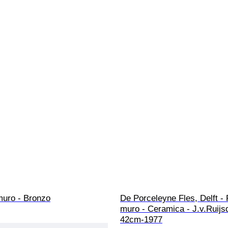
muro - Bronzo
De Porceleyne Fles, Delft - 
muro - Ceramica - J.v.Ruijsd
42cm-1977