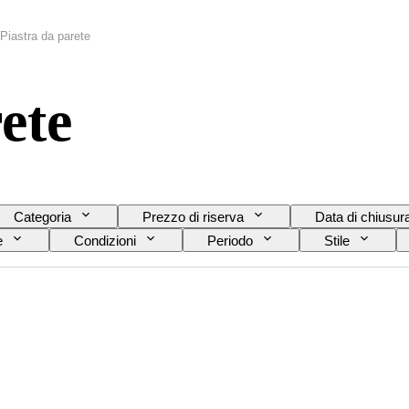
Piastra da parete
ete
Categoria
Prezzo di riserva
Data di chiusur
e
Condizioni
Periodo
Stile