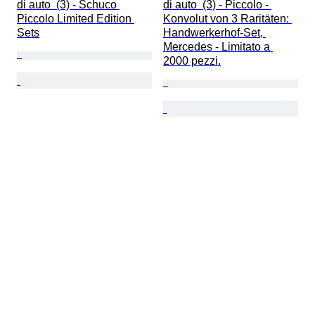
di auto  (3) - Schuco 
di auto  (3) - Piccolo - 
Piccolo Limited Edition 
Konvolut von 3 Raritäten: 
Sets
Handwerkerhof-Set, 
Mercedes - Limitato a 
2000 pezzi.