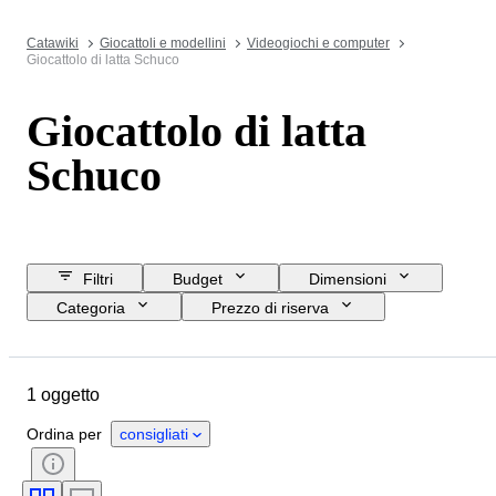
Catawiki
Giocattoli e modellini
Videogiochi e computer
Giocattolo di latta Schuco
Giocattolo di latta
Schuco
Filtri
Budget
Dimensioni
Categoria
Prezzo di riserva
Data di chiusura
Ubicazione
Oggetto
Paese d’origine
1 oggetto
Materiale
Condizioni
Accessori
Periodo
Epoca
Ordina per
consigliati