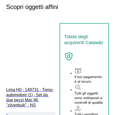
Scopri oggetti affini
Tutela degli
acquirenti Catawiki
Il tuo pagamento
è al sicuro
Lima H0 - 149731 - Treno 
Tutti gli oggetti
automotore (1) - Set da 
sono sottoposti a
due pezzi Mat.'46 
controlli di qualità
"zilverbuik" - NS
Tutti i venditori