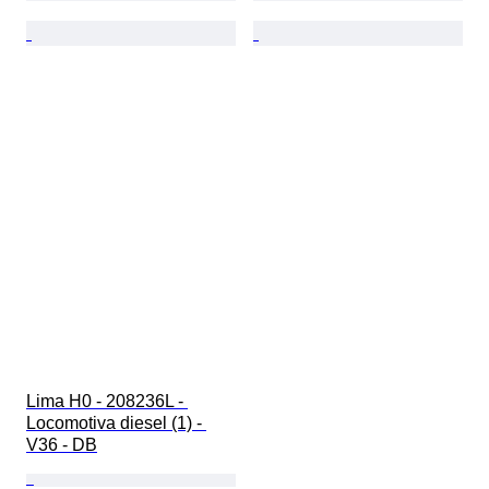
Lima H0 - 208236L - 
Locomotiva diesel (1) - 
V36 - DB