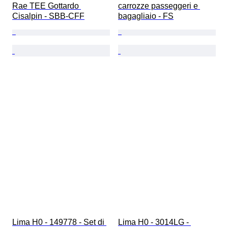
Rae TEE Gottardo 
carrozze passeggeri e 
Cisalpin - SBB-CFF
bagagliaio - FS
Lima H0 - 149778 - Set di 
Lima H0 - 3014LG - 