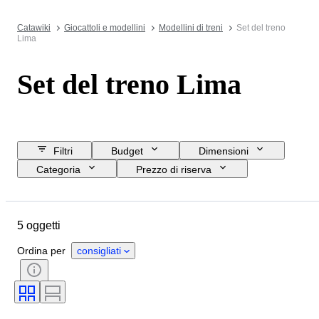
Catawiki
Giocattoli e modellini
Modellini di treni
Set del treno
Lima
Set del treno Lima
Filtri
Budget
Dimensioni
Categoria
Prezzo di riserva
Data di chiusura
Ubicazione
Marchio
Oggetto
5 oggetti
Condizioni
Accessori
Scala
Controllo
Alimentazione
Ordina per
consigliati
Impresa ferroviaria
Epoca