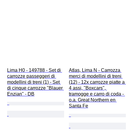
Lima H0 - 149788 - Set di 
Atlas, Lima N - Carrozza 
carrozze passeggeri di 
merci di modellini di treni 
modellini di treni (1) - Set 
(12) - 12x carrozze piatte a 
di cinque carrozze "Blauer 
4 assi, "Boxcars", 
Enzian" - DB
tramogge e carro di coda - 
o.a. Great Northern en 
Santa Fe