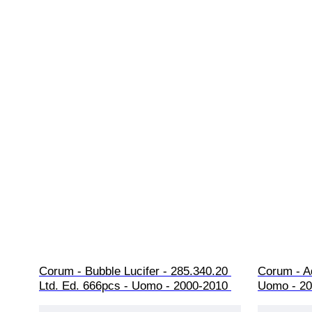
Corum - Bubble Lucifer - 285.340.20 
Corum - Ad
Ltd. Ed. 666pcs - Uomo - 2000-2010 
Uomo - 20