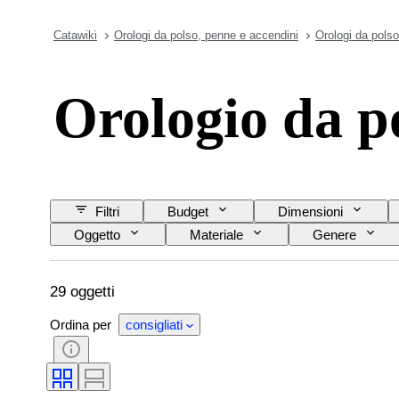
Catawiki
Orologi da polso, penne e accendini
Orologi da polso
Orologio da 
Filtri
Budget
Dimensioni
Oggetto
Materiale
Genere
Materiale del cinturino dell’orologio
Lunghezza 
29 oggetti
Ordina per
consigliati