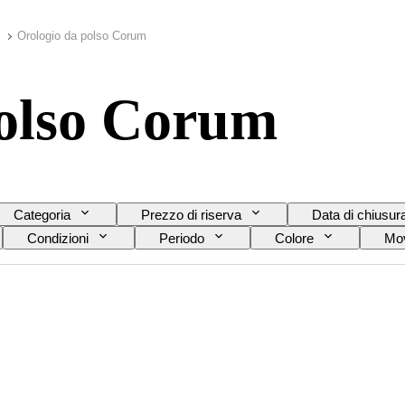
Orologio da polso Corum
polso Corum
Categoria
Prezzo di riserva
Data di chiusur
Condizioni
Periodo
Colore
Mov
del cinturino dell’orologio
Diametro della cassa