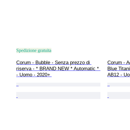
Spedizione gratuita
Corum - Bubble - Senza prezzo di 
Corum - A
riserva - * BRAND NEW * Automatic * 
Blue Titan
- Uomo - 2020+ 
AB12 - Uo