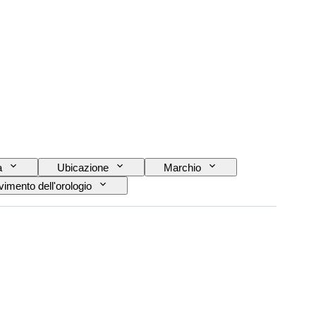
a
Ubicazione
Marchio
imento dell'orologio
Modello