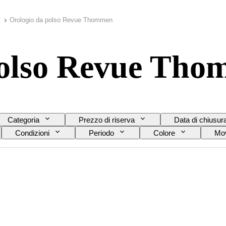
Orologio da polso Revue Thommen
polso Revue Th
Categoria
Prezzo di riserva
Data di chiusur
Condizioni
Periodo
Colore
Mov
del cinturino dell’orologio
Diametro della cassa