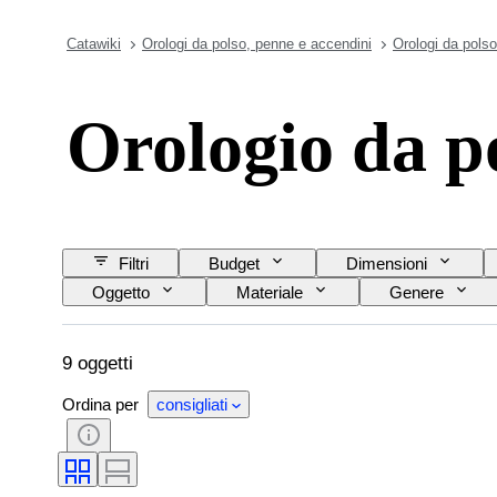
Catawiki
Orologi da polso, penne e accendini
Orologi da polso
Orologio da 
Filtri
Budget
Dimensioni
Oggetto
Materiale
Genere
Materiale del cinturino dell’orologio
Lunghezza 
9 oggetti
Ordina per
consigliati