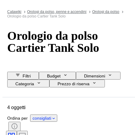
Catawiki
Orologi da polso, penne e accendini
Orologi da polso
Orologio da polso Cartier Tank Solo
Orologio da polso
Cartier Tank Solo
Filtri
Budget
Dimensioni
Categoria
Prezzo di riserva
Data di chiusura
Ubicazione
Marchio
Oggetto
Materiale
4 oggetti
Genere
Condizioni
Periodo
Colore
Movimento dell'orologio
Ordina per
consigliati
Lunghezza del cinturino dell’orologio
Materiale del cinturino dell’orologio