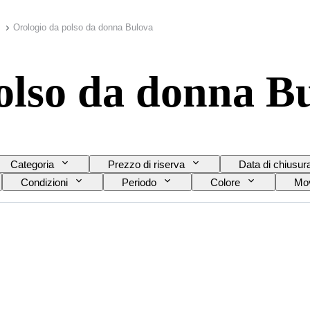
Orologio da polso da donna Bulova
olso da donna B
Categoria
Prezzo di riserva
Data di chiusur
Condizioni
Periodo
Colore
Mov
e del cinturino dell’orologio
Diametro della cassa