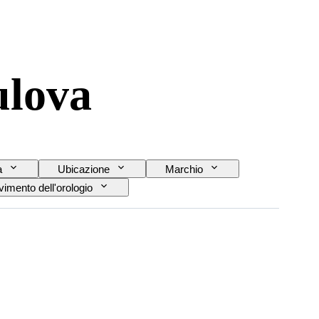
ulova
a
Ubicazione
Marchio
imento dell'orologio
Modello