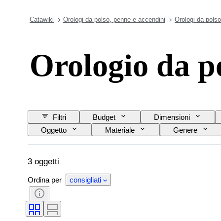
Catawiki
Orologi da polso, penne e accendini
Orologi da polso
Orologio da p
Filtri
Budget
Dimensioni
Oggetto
Materiale
Genere
Lunghezza del cinturino dell’orologio
Material
3 oggetti
Ordina per
consigliati