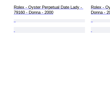
Rolex - Oyster Perpetual Date Lady - 
Rolex - Oy
79160 - Donna - 2000
Donna - 2