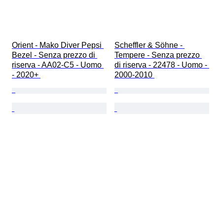
Orient - Mako Diver Pepsi 
Scheffler & Söhne - 
Bezel - Senza prezzo di 
Tempere - Senza prezzo 
riserva - AA02-C5 - Uomo 
di riserva - 22478 - Uomo - 
- 2020+ 
2000-2010 