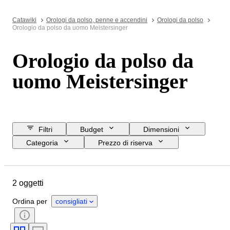
Catawiki
Orologi da polso, penne e accendini
Orologi da polso
Orologio da polso da uomo Meistersinger
Orologio da polso da
uomo Meistersinger
Filtri
Budget
Dimensioni
Categoria
Prezzo di riserva
Data di chiusura
Ubicazione
Marchio
Oggetto
Materiale
2 oggetti
Genere
Condizioni
Periodo
Colore
Movimento dell'orologio
Ordina per
consigliati
Lunghezza del cinturino dell’orologio
Materiale del cinturino dell’orologio