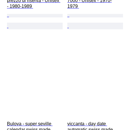
prezzo di riserva - Unisex 
7000 - Unisex - 1970-
- 1980-1989 
1979 
Bulova - super seville 
viccanta - day date 
calendar swiss made 
automatic swiss made 