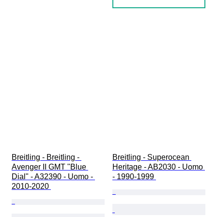
Breitling - Breitling - 
Breitling - Superocean 
Avenger II GMT "Blue 
Heritage - AB2030 - Uomo 
Dial" - A32390 - Uomo - 
- 1990-1999 
2010-2020 