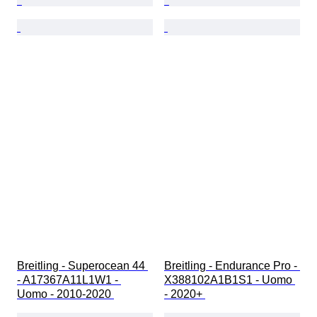
Breitling - Superocean 44 
Breitling - Endurance Pro - 
- A17367A11L1W1 - 
X388102A1B1S1 - Uomo 
Uomo - 2010-2020 
- 2020+ 