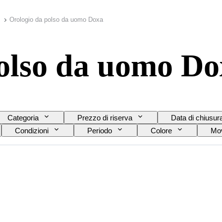
Orologio da polso da uomo Doxa
olso da uomo Do
Categoria
Prezzo di riserva
Data di chiusur
Condizioni
Periodo
Colore
Mov
del cinturino dell’orologio
Diametro della cassa