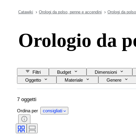
Catawiki
Orologi da polso, penne e accendini
Orologi da polso
Orologio da p
Filtri
Budget
Dimensioni
Oggetto
Materiale
Genere
Materiale del cinturino dell’orologio
Lunghezza 
7 oggetti
Ordina per
consigliati