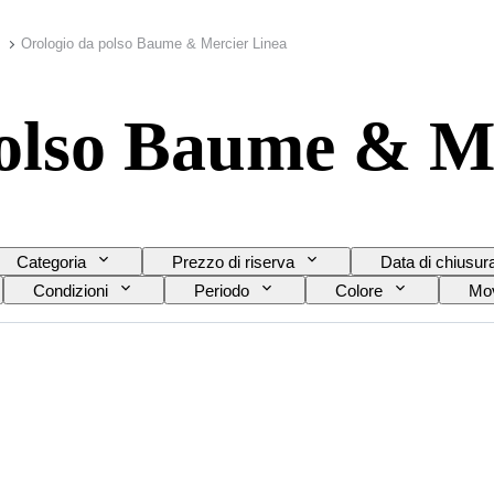
Orologio da polso Baume & Mercier Linea
polso Baume & M
Categoria
Prezzo di riserva
Data di chiusur
Condizioni
Periodo
Colore
Mov
del cinturino dell’orologio
Diametro della cassa