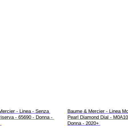
ercier - Linea - Senza 
Baume & Mercier - Linea Mo
riserva - 65690 - Donna - 
Pearl Diamond Dial - M0A10
 
Donna - 2020+ 