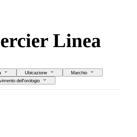
ercier Linea
a
Ubicazione
Marchio
imento dell'orologio
Modello