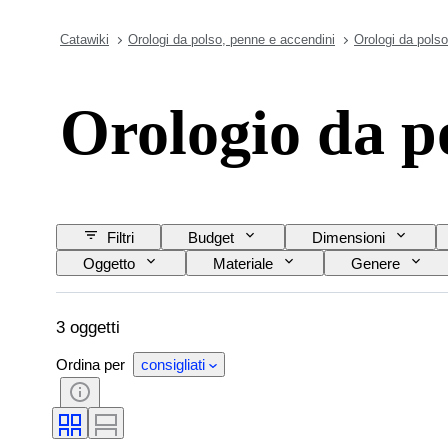
Catawiki
Orologi da polso, penne e accendini
Orologi da polso
Orologio da 
Filtri
Budget
Dimensioni
Oggetto
Materiale
Genere
Materiale del cinturino dell’orologio
Lunghezza 
3 oggetti
Ordina per
consigliati