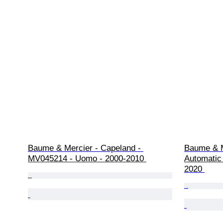
Baume & Mercier - Capeland - 
Baume & M
MV045214 - Uomo - 2000-2010 
Automatic
2020 