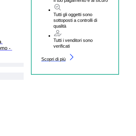
Il tuo pagamento è al sicuro
Tutti gli oggetti sono
sottoposti a controlli di
qualità
Tutti i venditori sono
a 
verificati
omo - 
Scopri di più