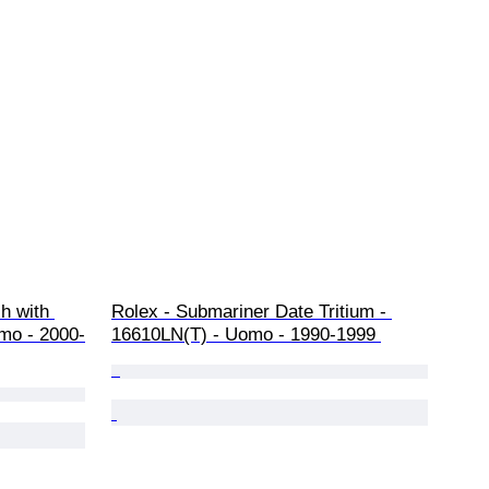
h with 
Rolex - Submariner Date Tritium - 
mo - 2000-
16610LN(T) - Uomo - 1990-1999 