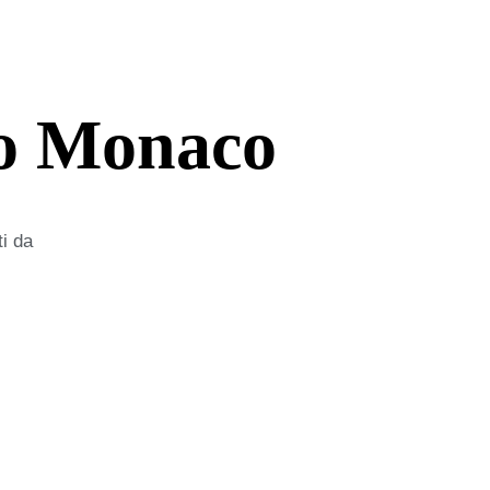
io Monaco
ti da