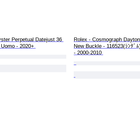
ster Perpetual Datejust 36 
Rolex - Cosmograph Dayton
- Uomo - 2020+ 
New Buckle - 116523(ﾗﾝﾀﾞﾑ
- 2000-2010 