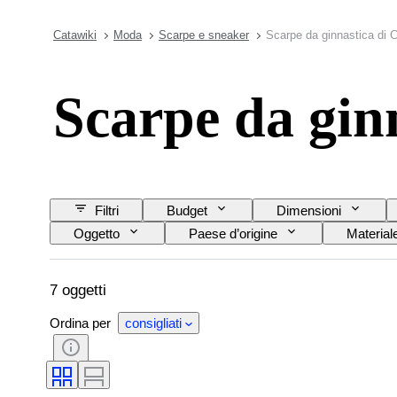
Catawiki
Moda
Scarpe e sneaker
Scarpe da ginnastica di C
Scarpe da gin
Filtri
Budget
Dimensioni
Oggetto
Paese d’origine
Material
Misura di scarpe
7 oggetti
Ordina per
consigliati