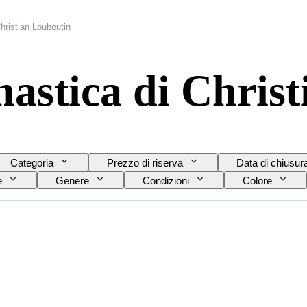
hristian Louboutin
nastica di Chris
Categoria
Prezzo di riserva
Data di chiusur
e
Genere
Condizioni
Colore