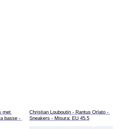
s met 
Christian Louboutin - Rantus Orlato - 
ca basse - 
Sneakers - Misura: EU 45.5