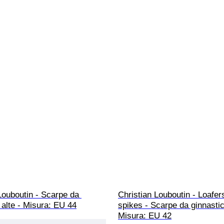
Louboutin - Scarpe da 
Christian Louboutin - Loafer
 alte - Misura: EU 44
spikes - Scarpe da ginnasti
Misura: EU 42