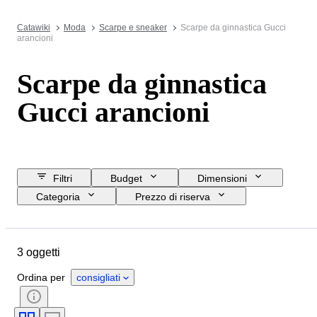
Catawiki
Moda
Scarpe e sneaker
Scarpe da ginnastica Gucci
arancioni
Scarpe da ginnastica
Gucci arancioni
Filtri
Budget
Dimensioni
Categoria
Prezzo di riserva
Data di chiusura
Ubicazione
Marchio
Oggetto
3 oggetti
Paese d’origine
Materiale
Genere
Condizioni
Colore
Ordina per
consigliati
Epoca
Motivo
Accessori inclusi
Misura di scarpe