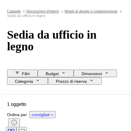
Catawiki
Decorazioni d'interni
Mobili di design e contemporanei
Sedia da ufficio in legno
Sedia da ufficio in
legno
Filtri
Budget
Dimensioni
Categoria
Prezzo di riserva
Data di chiusura
Ubicazione
Marchio
Oggetto
1 oggetto
Paese d’origine
Materiale
Condizioni
Periodo
Stile
Ordina per
consigliati
Epoca
Creatore