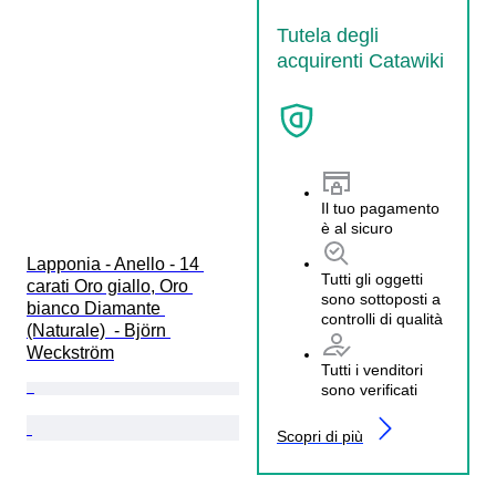
Tutela degli
acquirenti Catawiki
Il tuo pagamento
è al sicuro
Lapponia - Anello - 14 
Tutti gli oggetti
carati Oro giallo, Oro 
sono sottoposti a
bianco Diamante 
controlli di qualità
(Naturale)  - Björn 
Weckström
Tutti i venditori
sono verificati
Scopri di più