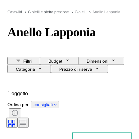
Catawiki
Gioielli e pietre preziose
Gioielli
Anello Lapponia
Anello Lapponia
Filtri
Budget
Dimensioni
Categoria
Prezzo di riserva
Data di chiusura
Ubicazione
Marchio
Oggetto
1 oggetto
Paese d’origine
Materiale
Genere
Condizioni
Ordina per
consigliati
Pietra preziosa
Certificato
Titolo
Taglio
Tipo di diamante
Epoca
Taglia sull’oggetto