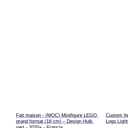
Fait maison - (MOC) Minifigure LEGO 
Custom It
grand format (18 cm) – Design Hulk 
Logo Ligh
vert - 2020+ - Francia