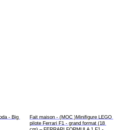
oda - Big 
Fait maison - (MOC )Minifigure LEGO 
pilote Ferrari F1 - grand format (18 
cm) – FERRARI FORMULA 1 F1 - 