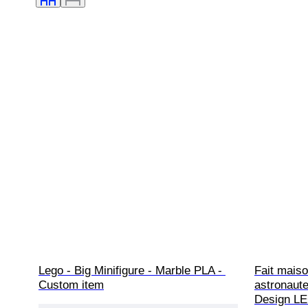
Lego - Big Minifigure - Marble PLA - 
Fait mais
Custom item
astronaute
Design L