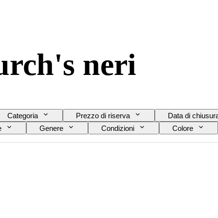
rch's neri
Categoria
Prezzo di riserva
Data di chiusur
e
Genere
Condizioni
Colore