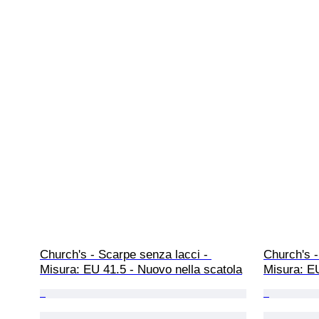
Church's - Scarpe senza lacci - 
Church's -
Misura: EU 41.5 - Nuovo nella scatola
Misura: EU