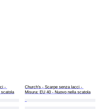
i - 
Church's - Scarpe senza lacci - 
 scatola
Misura: EU 40 - Nuovo nella scatola