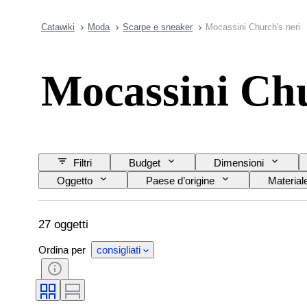
Catawiki
Moda
Scarpe e sneaker
Mocassini Church's neri
Mocassini Chu
Filtri
Budget
Dimensioni
Oggetto
Paese d’origine
Material
27 oggetti
Ordina per
consigliati