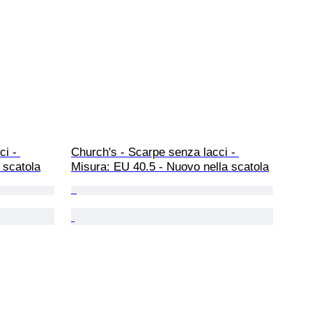
i - 
Church's - Scarpe senza lacci - 
 scatola
Misura: EU 40.5 - Nuovo nella scatola