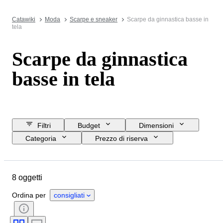
Catawiki
Moda
Scarpe e sneaker
Scarpe da ginnastica basse in
tela
Scarpe da ginnastica
basse in tela
Filtri
Budget
Dimensioni
Categoria
Prezzo di riserva
Data di chiusura
Ubicazione
Marchio
Oggetto
8 oggetti
Paese d’origine
Materiale
Genere
Condizioni
Firma
Ordina per
consigliati
Colore
Epoca
Accessori inclusi
Modello