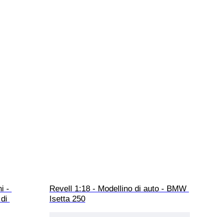
i - 
Revell 1:18 - Modellino di auto - BMW 
di 
Isetta 250