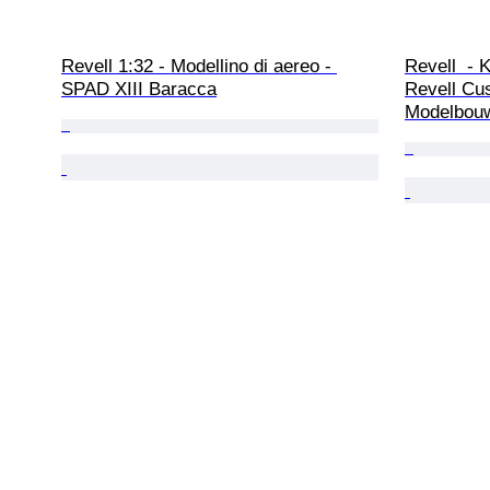
Revell 1:32 - Modellino di aereo - 
Revell  - K
SPAD XIII Baracca
Revell Cu
Modelbouw