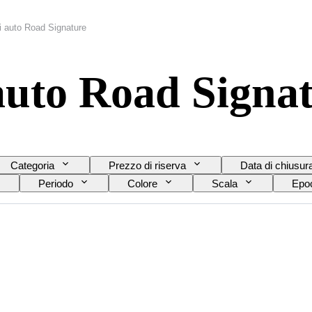
i auto Road Signature
auto Road Signa
Categoria
Prezzo di riserva
Data di chiusur
Periodo
Colore
Scala
Epo