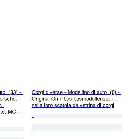
to  (33) - 
Corgi diverse - Modellino di auto  (8) - 
orsche, 
Original Omnibus busmodellenset - 
, 
nella loro scatola da vetrina di corgi
te, MG - 