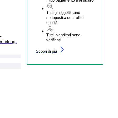
Il tuo pagamento è al sicuro
Tutti gli oggetti sono
sottoposti a controlli di
qualità
Tutti i venditori sono
- 
verificati
Sammlung 
Scopri di più