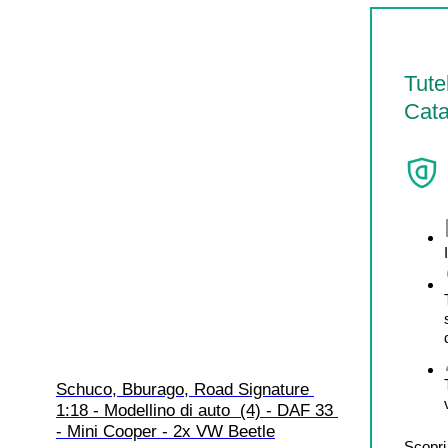
Tute
Cata
Schuco, Bburago, Road Signature 
1:18 - Modellino di auto  (4) - DAF 33 
- Mini Cooper - 2x VW Beetle
Scopri 