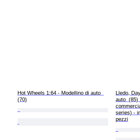
Hot Wheels 1:64 - Modellino di auto  
Lledo, Day
(70)
auto  (85)
commercia
series) - i
pezzi