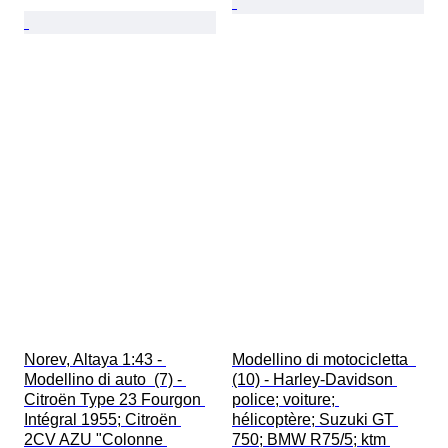
Norev, Altaya 1:43 - 
Modellino di motocicletta  
Modellino di auto  (7) - 
(10) - Harley-Davidson 
Citroën Type 23 Fourgon 
police; voiture; 
Intégral 1955; Citroën 
hélicoptère; Suzuki GT 
2CV AZU "Colonne 
750; BMW R75/5; ktm 