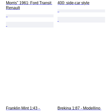
Morris" 1961; Ford Transit 
400; side-car style
Renault
Franklin Mint 1:43 - 
Brekina 1:87 - Modellino 