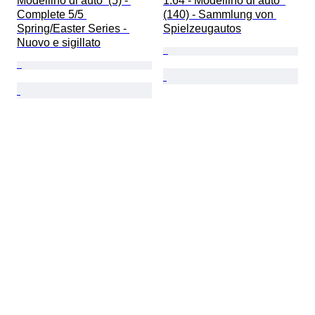
Modellino di auto  (5) - 
1:64 - Modellino di auto  
Complete 5/5 
(140) - Sammlung von 
Spring/Easter Series - 
Spielzeugautos
Nuovo e sigillato