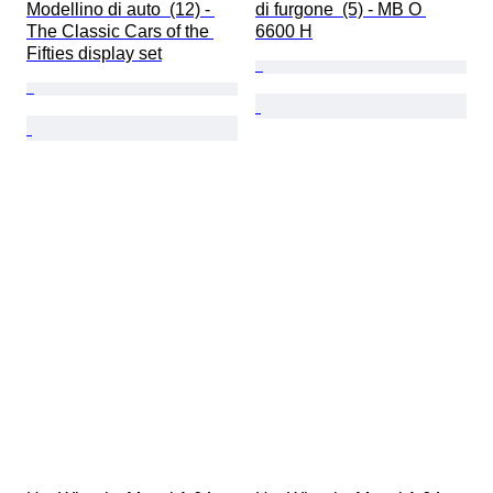
Modellino di auto  (12) - 
di furgone  (5) - MB O 
The Classic Cars of the 
6600 H
Fifties display set