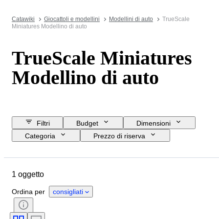
Catawiki
Giocattoli e modellini
Modellini di auto
TrueScale
Miniatures Modellino di auto
TrueScale Miniatures
Modellino di auto
Filtri
Budget
Dimensioni
Categoria
Prezzo di riserva
Data di chiusura
Ubicazione
Marchio
Oggetto
Materiale
1 oggetto
Condizioni
Accessori
Periodo
Colore
Scala
Ordina per
consigliati
Epoca