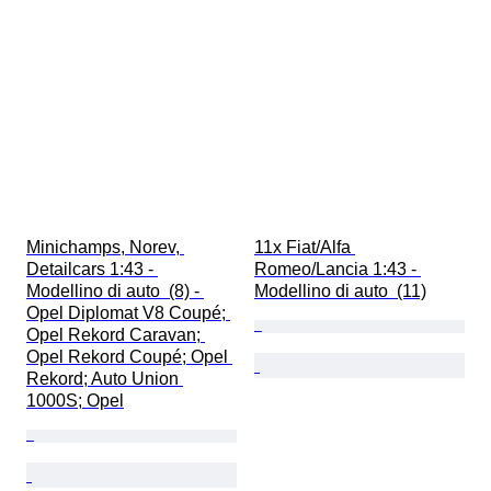
Minichamps, Norev, 
11x Fiat/Alfa 
Detailcars 1:43 - 
Romeo/Lancia 1:43 - 
Modellino di auto  (8) - 
Modellino di auto  (11)
Opel Diplomat V8 Coupé; 
Opel Rekord Caravan; 
Opel Rekord Coupé; Opel 
Rekord; Auto Union 
1000S; Opel