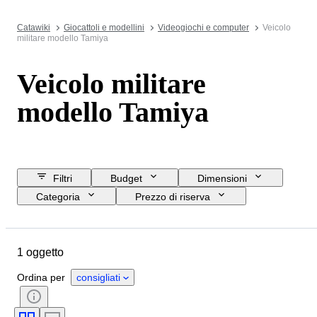
Catawiki
Giocattoli e modellini
Videogiochi e computer
Veicolo
militare modello Tamiya
Veicolo militare
modello Tamiya
Filtri
Budget
Dimensioni
Categoria
Prezzo di riserva
Data di chiusura
Ubicazione
Marchio
Oggetto
Materiale
1 oggetto
Condizioni
Periodo
Colore
Scala
Epoca
Ordina per
consigliati