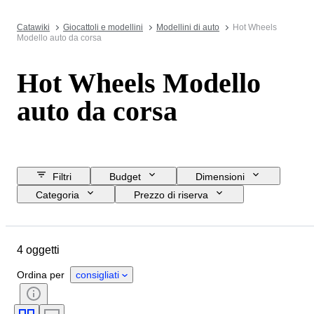
Catawiki
Giocattoli e modellini
Modellini di auto
Hot Wheels
Modello auto da corsa
Hot Wheels Modello
auto da corsa
Filtri
Budget
Dimensioni
Categoria
Prezzo di riserva
Data di chiusura
Ubicazione
Marchio
Oggetto
Materiale
4 oggetti
Condizioni
Accessori
Periodo
Colore
Scala
Ordina per
consigliati
Epoca