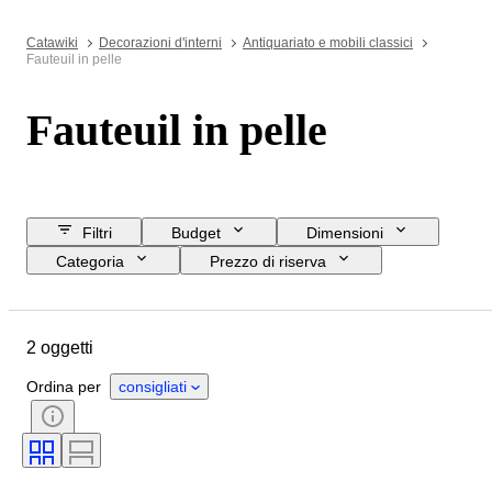
Catawiki
Decorazioni d'interni
Antiquariato e mobili classici
Fauteuil in pelle
Fauteuil in pelle
Filtri
Budget
Dimensioni
Categoria
Prezzo di riserva
Data di chiusura
Ubicazione
Marchio
Oggetto
2 oggetti
Paese d’origine
Materiale
Condizioni
Periodo
Stile
Ordina per
consigliati
Colore
Epoca