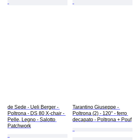
de Sede - Ueli Berger - 
Tarantino Giuseppe - 
Poltrona - DS 80 X-chair - 
Poltrona (2) - 120° - ferro 
Pelle, Legno - Salotto 
decapato - Poltrona + Pouf
Patchwork