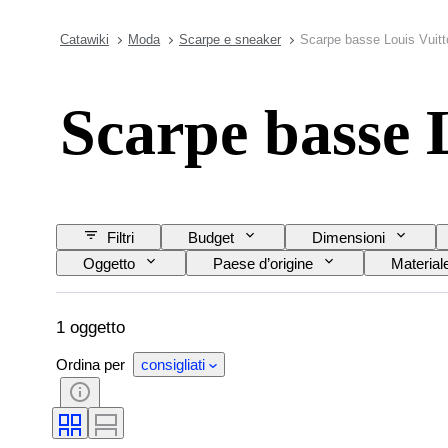
Catawiki
Moda
Scarpe e sneaker
Scarpe basse Louis Vuitt
Scarpe basse 
Filtri
Budget
Dimensioni
Oggetto
Paese d’origine
Material
Accessori inclusi
Misura di scarpe
1 oggetto
Ordina per
consigliati