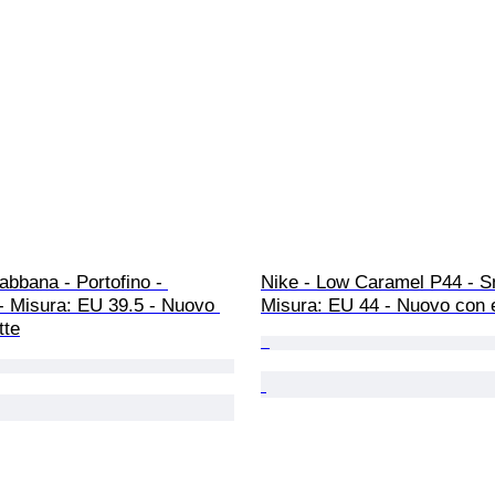
bbana - Portofino - 
Nike - Low Caramel P44 - S
- Misura: EU 39.5 - Nuovo 
Misura: EU 44 - Nuovo con e
tte