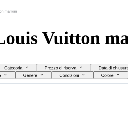
on marroni
Louis Vuitton m
Categoria
Prezzo di riserva
Data di chiusur
e
Genere
Condizioni
Colore