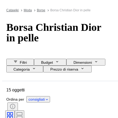
Catawiki
Moda
Borse
Borsa Christian Dior in pelle
Borsa Christian Dior
in pelle
Filtri
Budget
Dimensioni
Categoria
Prezzo di riserva
Data di chiusura
Ubicazione
Marchio
Oggetto
Materiale
15 oggetti
Condizioni
Colore
Taglia
Epoca
Accessori inclusi
Ordina per
consigliati
Motivo
Modello