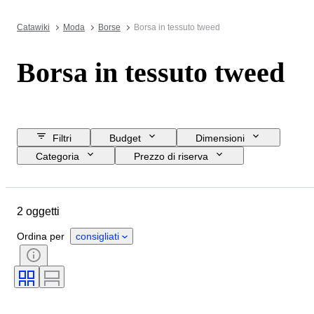
Catawiki
Moda
Borse
Borsa in tessuto tweed
Borsa in tessuto tweed
Filtri
Budget
Dimensioni
Categoria
Prezzo di riserva
Data di chiusura
Ubicazione
Marchio
Oggetto
Materiale
2 oggetti
Condizioni
Colore
Taglia
Epoca
Accessori inclusi
Ordina per
consigliati
Modello