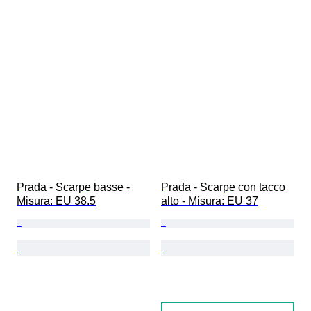
Prada - Scarpe basse - 
Prada - Scarpe con tacco 
Misura: EU 38.5
alto - Misura: EU 37