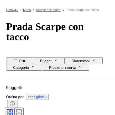
Catawiki
Moda
Scarpe e sneaker
Prada Scarpe con tacco
Prada Scarpe con
tacco
Filtri
Budget
Dimensioni
Categoria
Prezzo di riserva
Data di chiusura
Ubicazione
Marchio
Oggetto
9 oggetti
Paese d’origine
Materiale
Genere
Condizioni
Colore
Ordina per
consigliati
Epoca
Accessori inclusi
Misura di scarpe