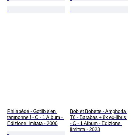
Philabédé - Gotlib s'en 
Bob et Bobette - Amphoria 
tamponne ! - C - 1 Album - 
T6 - Barabas + 8x ex-libris 
Edizione limitata - 2006
- C - 1 Album - Edizione 
limitata - 2023