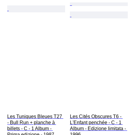
Les Tuniques Bleues T27 
Les Cités Obscures T6 - 
- Bull Run + planche à 
L'Enfant penchée - C - 1 
billets - C - 1 Album - 
Album - Edizione limitata - 
Prima edizione - 1987
1996