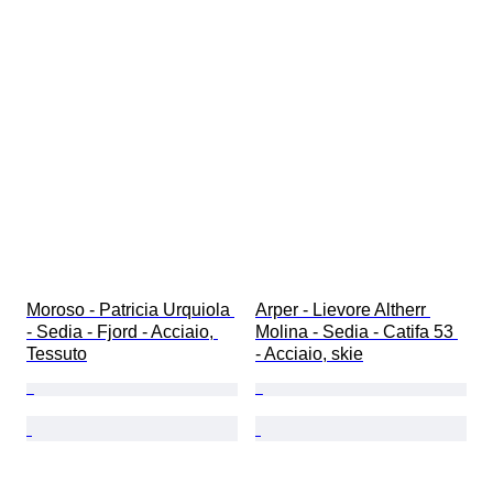
Moroso - Patricia Urquiola 
Arper - Lievore Altherr 
- Sedia - Fjord - Acciaio, 
Molina - Sedia - Catifa 53 
Tessuto
- Acciaio, skie