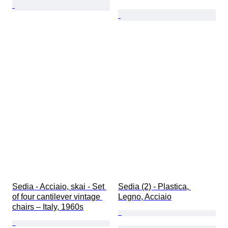
Sedia - Acciaio, skai - Set 
Sedia (2) - Plastica, 
of four cantilever vintage 
Legno, Acciaio
chairs – Italy, 1960s