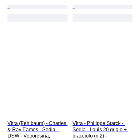
Vitra (Fehlbaum) - Charles 
Vitra - Philippe Starck - 
& Ray Eames - Sedia - 
Sedia - Louis 20 grigio + 
DSW - Vetroresina, 
bracciolo (n.2) - 