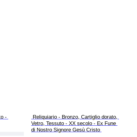
o - 
 Reliquiario - Bronzo, Cartiglio dorato, 
Vetro, Tessuto - XX secolo - Ex Fune 
di Nostro Signore Gesù Cristo 