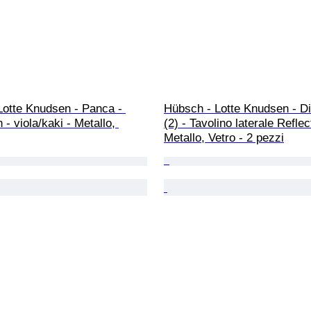
Lotte Knudsen - Panca - 
Hübsch - Lotte Knudsen - D
 - viola/kaki - Metallo, 
(2) - Tavolino laterale Reflec
Metallo, Vetro - 2 pezzi