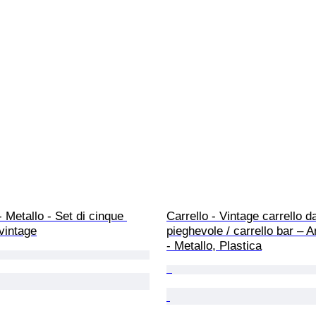
- Metallo - Set di cinque 
Carrello - Vintage carrello d
 vintage
pieghevole / carrello bar – A
- Metallo, Plastica