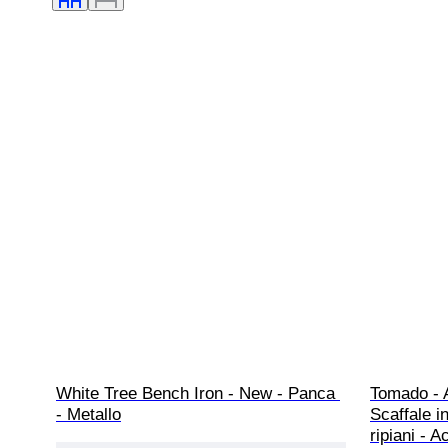
White Tree Bench Iron - New - Panca 
Tomado - A
- Metallo
Scaffale i
ripiani - A