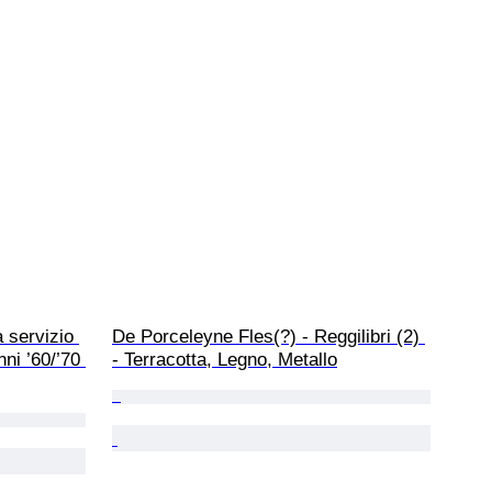
a servizio 
De Porceleyne Fles(?) - Reggilibri (2) 
nni ’60/’70 
- Terracotta, Legno, Metallo