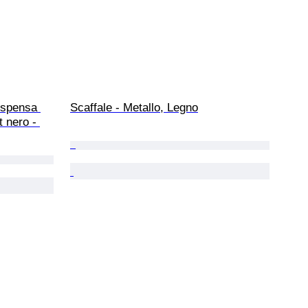
ispensa 
Scaffale - Metallo, Legno
t nero - 