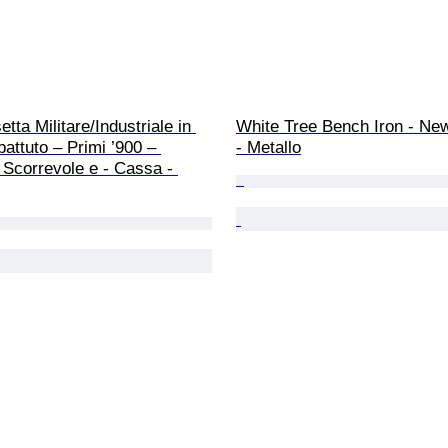
tta Militare/Industriale in 
White Tree Bench Iron - Ne
battuto – Primi ’900 – 
- Metallo
Scorrevole e - Cassa - 