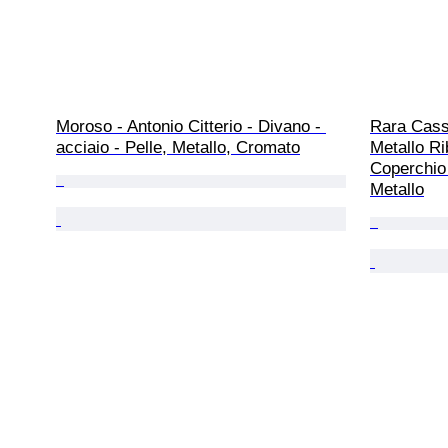
Moroso - Antonio Citterio - Divano - 
Rara Casse
acciaio - Pelle, Metallo, Cromato
Metallo Ri
Coperchio 
Metallo